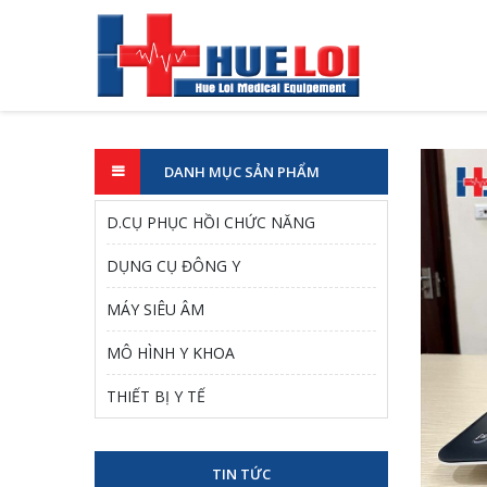
DANH MỤC SẢN PHẨM
D.CỤ PHỤC HỒI CHỨC NĂNG
DỤNG CỤ ĐÔNG Y
MÁY SIÊU ÂM
MÔ HÌNH Y KHOA
THIẾT BỊ Y TẾ
TIN TỨC