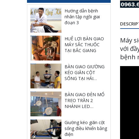
Hướng dẫn bệnh
nhân tập ngồi giai
đoạn 3
DESCRIP
HUÊ LỢI BÀN GIAO
Máy si
MÁY SẮC THUỐC
với đầ
TẠI BẮC GIANG
bệnh 
BÀN GIAO GIƯỜNG
KÉO GIÃN CỘT
SỐNG TẠI HẢI
PHÒNG
BÀN GIAO ĐÈN MỔ
TREO TRẦN 2
NHÁNH LED
750/550 TẠI TP HỒ
CHÍ MINH
Giường kéo giãn cột
sống điều khiển bằng
điện