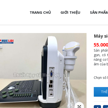
TRANG CHỦ
GIỚI THIỆU
SẢN PHẨM
Máy si
55.000
Sản phẩm
gọn, có 
năng cơ 
âm của b
Chọn số 
THÊ