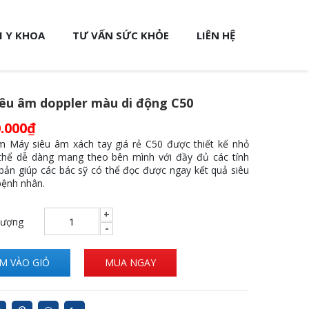
 Y KHOA
TƯ VẤN SỨC KHỎE
LIÊN HỆ
êu âm doppler màu di động C50
.000
₫
 Máy siêu âm xách tay giá rẻ C50 được thiết kế nhỏ
thể dễ dàng mang theo bên mình với đầy đủ các tính
bản giúp các bác sỹ có thể đọc được ngay kết quả siêu
ệnh nhân.
lượng
M VÀO GIỎ
MUA NGAY